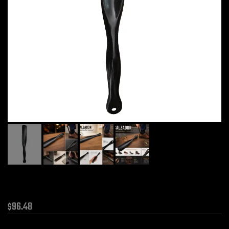
96.48
$