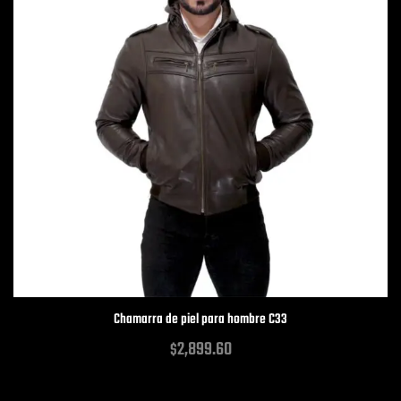
Chamarra de piel para hombre C33
2,899.60
$