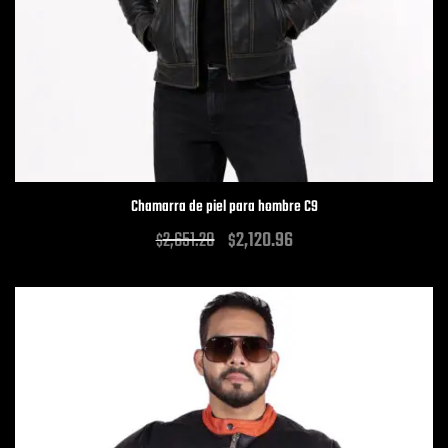
Chamarra de piel para hombre C9
2,651.20
2,120.96
$
$