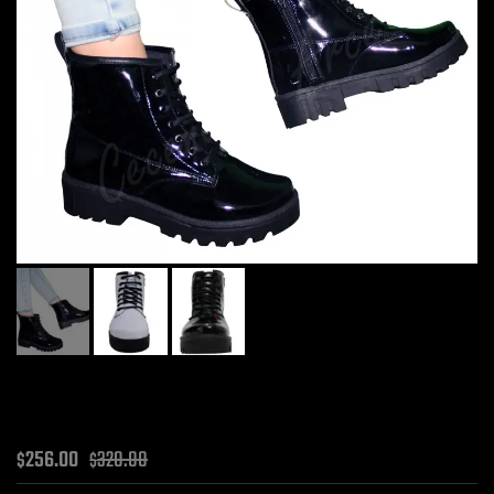
256.00
320.00
$
$